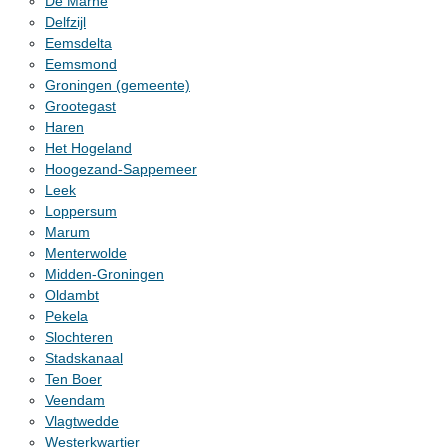
De Marne
Delfzijl
Eemsdelta
Eemsmond
Groningen (gemeente)
Grootegast
Haren
Het Hogeland
Hoogezand-Sappemeer
Leek
Loppersum
Marum
Menterwolde
Midden-Groningen
Oldambt
Pekela
Slochteren
Stadskanaal
Ten Boer
Veendam
Vlagtwedde
Westerkwartier